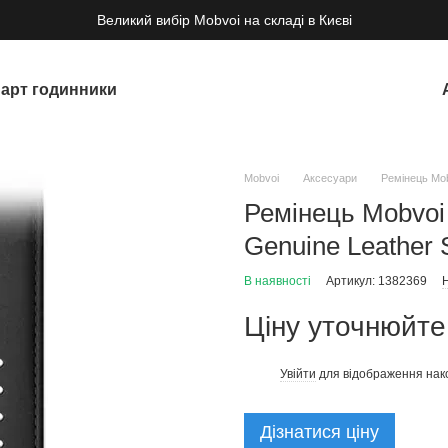
Великий вибір Mobvoi на складі в Києві
арт годинники
Mobvoi
Аксесуари
Ремінець Mob
Ремінець Mobvoi
Genuine Leather 
В наявності
Артикул: 1382369
Н
Ціну уточнюйте
Увійти
для відображення нак
%
Дізнатися ціну