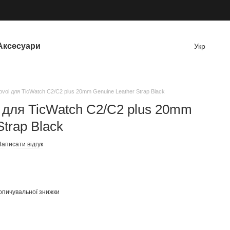
Аксесуари
Укр
voi для TicWatch C2/C2 plus 20mm Genuine Leather Strap Black
 для TicWatch C2/C2 plus 20mm
Strap Black
аписати відгук
опичувальної знижки