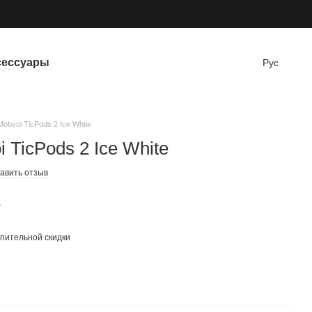
сессуары
Рус
obvoi TicPods 2 Ice White
TicPods 2 Ice White
авить отзыв
е
пительной скидки