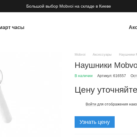
Большой выбор Mobvoi на складе в Киеве
март часы
Ак
Mobvoi
Аксессуары
Наушники M
Наушники Mobvoi 
В наличии
Артикул: 616557
Ост
Цену уточняйт
Войти
для отображения нако
%
Узнать цену