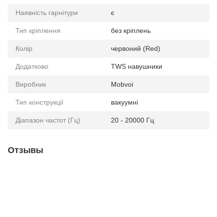
Наявність гарнітури
є
Тип кріплення
без кріплень
Колір
червоний (Red)
Додатково
TWS навушники
Виробник
Mobvoi
Тип конструкції
вакуумні
Діапазон частот (Гц)
20 - 20000 Гц
Отзывы