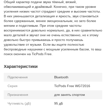
Общий характер подачи звука тёмный, вязкий,
обволакивающий и драйвовый. Конечно, при таком уровне
усиления низких частот страдают средние и высокие частоты.
В них уменьшается детализация и яркость, звук становиться
более сдержанным, менее эмоциональным, но зато более
мягким и податливым. При этом средние частоты
воспринимаются довольно нормально, да, в них сравнительно
мало деталей и звучат они не очень естественно, но к этому
довольно быстро привыкаешь и просто получаешь
удовольствие от музыки. Если вы ищите полностью
беспроводные наушники с мощным усиленным басом, то ваш
поиск окончен на TicPods Free.
Характеристики
Підключення
Bluetooth
Серия
TicPods Free WG72016
Призначення
для занять спортом
Чутливість (дБ)
95 дБ