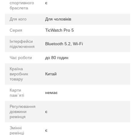
спортивного
є
браслета
Для кого
Для чоловіків
Серия
TicWatch Pro 5
Інтерфейси
Bluetooth 5.2, Wi-Fi
підключення
Час роботи
до 80 годин
Країна
виробник
Китай
товару
Карти
немає
пам`яті
Регулювання
довжини
є
ремінця
Змінні
є
ремінці