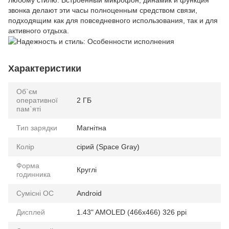
звонка делают эти часы полноценным средством связи,
подходящим как для повседневного использования, так и для
активного отдыха.
Характеристики
Об`єм
оперативної
2 ГБ
пам`яті
Тип зарядки
Магнітна
Колір
сірий (Space Gray)
Форма
Круглі
годинника
Сумісні ОС
Android
Дисплей
1.43" AMOLED (466x466) 326 ppi