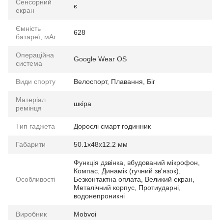
Сенсорний
є
екран
Ємність
628
батареї, мАг
Операційна
Google Wear OS
система
Види спорту
Велоспорт, Плавання, Біг
Матеріал
шкіра
ремінця
Тип гаджета
Дорослі смарт годинник
Габарити
50.1x48x12.2 мм
Функція дзвінка, вбудований мікрофон,
Компас, Динамік (гучний зв'язок),
Особливості
Безконтактна оплата, Великий екран,
Металічний корпус, Протиударні,
водонепроникні
Виробник
Mobvoi