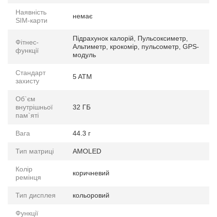
Наявність
немає
SIM-карти
Підрахунок калорій, Пульсоксиметр,
Фітнес-
Альтиметр, крокомір, пульсометр, GPS-
функції
модуль
Стандарт
5 ATM
захисту
Об`єм
внутрішньої
32 ГБ
пам`яті
Вага
44.3 г
Тип матриці
AMOLED
Колір
коричневий
ремінця
Тип дисплея
кольоровий
Функції