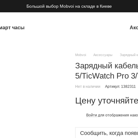
Большой выбор Mobvoi на складе в Киеве
март часы
Ак
Mobvoi
Аксессуары
Зарядный к
Зарядный кабель
5/TicWatch Pro 3
Нет в наличии
Артикул: 1382311
Цену уточняйт
Войти
для отображения нако
%
Сообщить, когда появ