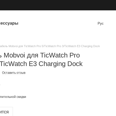
сессуары
Рус
абель Mobvoi для TicWatch Pro 5/TicWatch Pro 3/TicWatch E3 Charging Dock
 Mobvoi для TicWatch Pro
/TicWatch E3 Charging Dock
Оставить отзыв
е
пительной скидки
ится